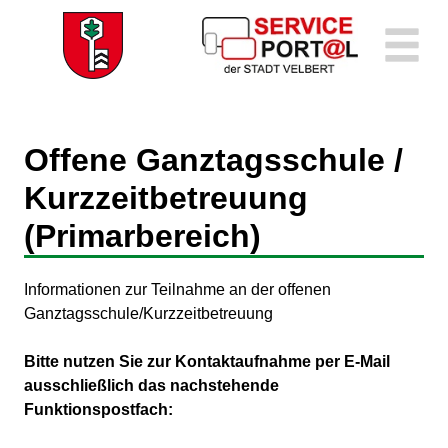
Zum Header
Zum Hauptinhalt
Zum Footer
Zum Hauptinhalt springen
Offene Ganztagsschule /
Kurzzeitbetreuung
(Primarbereich)
Kurzbeschreibung
Informationen zur Teilnahme an der offenen
Ganztagsschule/Kurzzeitbetreuung
Beschreibung
Bitte nutzen Sie zur Kontaktaufnahme per E-Mail
ausschließlich das nachstehende
Funktionspostfach: