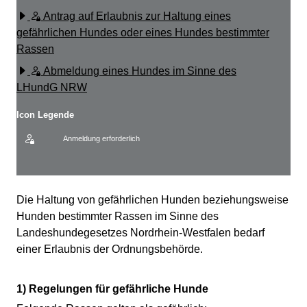
Antrag auf Erlaubnis zur Haltung eines
gefährlichen Hundes oder eines Hundes bestimmter
Rassen
Abmeldung eines Hundes im Sinne des
LHundG NRW
Icon Legende
Anmeldung erforderlich
Sprung zur den Onlinedienstleistungen
Beschreibung
Die Haltung von gefährlichen Hunden beziehungsweise
Hunden bestimmter Rassen im Sinne des
Landeshundegesetzes Nordrhein-Westfalen bedarf
einer Erlaubnis der Ordnungsbehörde.
1) Regelungen für gefährliche Hunde