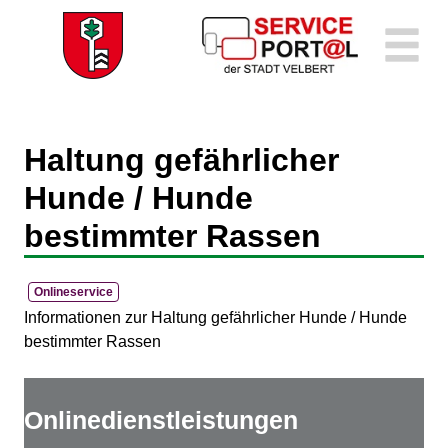
Zum Header
Zum Hauptinhalt
Zum Footer
Zum Hauptinhalt springen
Haltung gefährlicher
Hunde / Hunde
bestimmter Rassen
Onlineservice
Kurzbeschreibung
Informationen zur Haltung gefährlicher Hunde / Hunde
bestimmter Rassen
Onlinedienstleistungen