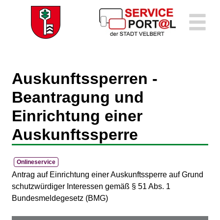
Zum Header
Zum Hauptinhalt
Zum Footer
Zum Hauptinhalt springen
Auskunftssperren -
Beantragung und
Einrichtung einer
Auskunftssperre
Onlineservice
Kurzbeschreibung
Antrag auf Einrichtung einer Auskunftssperre auf Grund
schutzwürdiger Interessen gemäß § 51 Abs. 1
Bundesmeldegesetz (BMG)