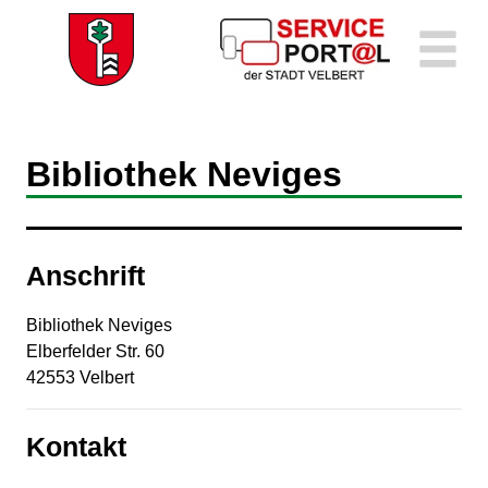
Zum Header
Zum Hauptinhalt
Zum Footer
Zum Hauptinhalt springen
Bibliothek Neviges
Anschrift
Bibliothek Neviges
Elberfelder Str.
60
42553
Velbert
Kontakt