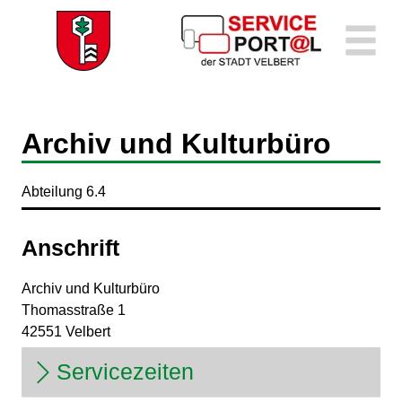
Zum Header
Zum Hauptinhalt
Zum Footer
Zum Hauptinhalt springen
Archiv und Kulturbüro
Kurzbezeichnung
Abteilung 6.4
Anschrift
Archiv und Kulturbüro
Thomasstraße
1
42551
Velbert
Servicezeiten