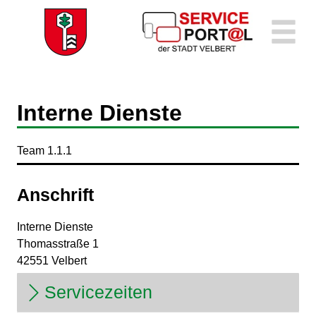
Zum Header
Zum Hauptinhalt
Zum Footer
Zum Hauptinhalt springen
Interne Dienste
Kurzbezeichnung
Team 1.1.1
Anschrift
Interne Dienste
Thomasstraße
1
42551
Velbert
Servicezeiten