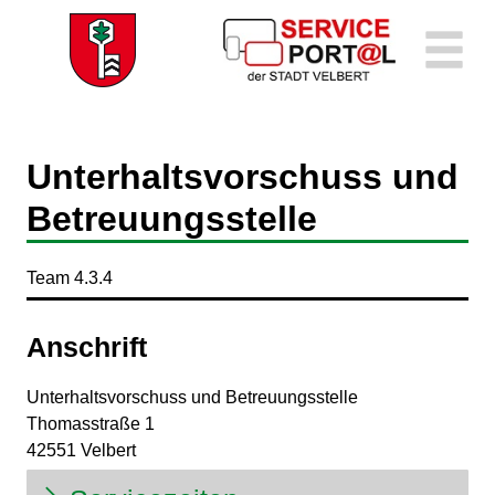
Zum Header
Zum Hauptinhalt
Zum Footer
Zum Hauptinhalt springen
Unterhaltsvorschuss und
Betreuungsstelle
Kurzbezeichnung
Team 4.3.4
Anschrift
Unterhaltsvorschuss und Betreuungsstelle
Thomasstraße
1
42551
Velbert