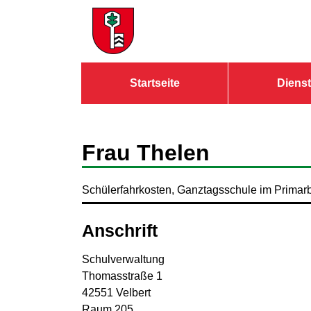
Zum Header
Zum Hauptinhalt
Zum Footer
Zum Hauptinhalt springen
Startseite
Dienst
Frau Thelen
Schülerfahrkosten, Ganztagsschule im Primar
Anschrift
Schulverwaltung
Thomasstraße
1
42551
Velbert
Raum 205