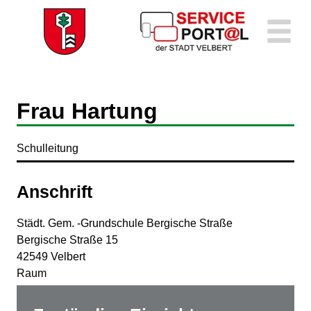
Zum Header
Zum Hauptinhalt
Zum Footer
Zum Hauptinhalt springen
Frau Hartung
Schulleitung
Anschrift
Städt. Gem. -Grundschule Bergische Straße
Bergische Straße
15
42549
Velbert
Raum