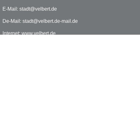
E-Mail:
stadt@velbert.de
De-Mail:
stadt@velbert.de-mail.de
Internet:
www.velbert.de
Facebook:
www.facebook.com/velbert.de
Impressum
Datenschutz