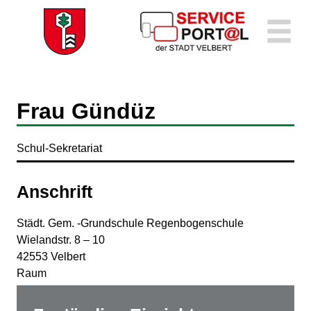
Zum Header
Zum Hauptinhalt
Zum Footer
Zum Hauptinhalt springen
Frau Gündüz
Schul-Sekretariat
Anschrift
Städt. Gem. -Grundschule Regenbogenschule
Wielandstr.
8 – 10
42553
Velbert
Raum