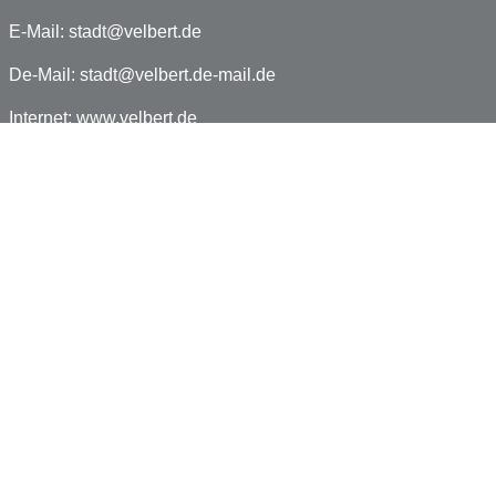
E-Mail:
stadt@velbert.de
De-Mail:
stadt@velbert.de-mail.de
Internet:
www.velbert.de
Facebook:
www.facebook.com/velbert.de
Impressum
Datenschutz