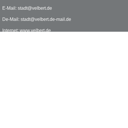
E-Mail:
stadt@velbert.de
De-Mail:
stadt@velbert.de-mail.de
Internet:
www.velbert.de
Facebook:
www.facebook.com/velbert.de
Impressum
Datenschutz