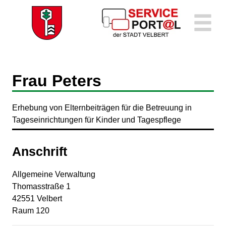
Zum Header
Zum Hauptinhalt
Zum Footer
Zum Hauptinhalt springen
Frau Peters
Erhebung von Elternbeiträgen für die Betreuung in
Tageseinrichtungen für Kinder und Tagespflege
Anschrift
Allgemeine Verwaltung
Thomasstraße
1
42551
Velbert
Raum 120