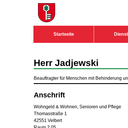
Zum Header
Zum Hauptinhalt
Zum Footer
Zum Hauptinhalt springen
Startseite
Dienst
Herr Jadjewski
Beauftragter für Menschen mit Behinderung un
Anschrift
Wohngeld & Wohnen, Senioren und Pflege
Thomasstraße
1
42551
Velbert
Raum 2.05