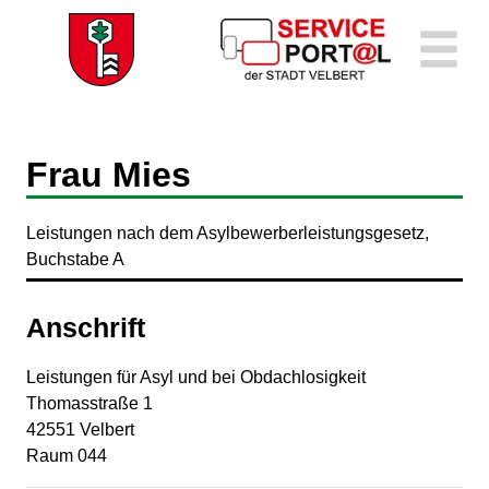
Zum Header
Zum Hauptinhalt
Zum Footer
Zum Hauptinhalt springen
Frau Mies
Leistungen nach dem Asylbewerberleistungsgesetz,
Buchstabe A
Anschrift
Leistungen für Asyl und bei Obdachlosigkeit
Thomasstraße
1
42551
Velbert
Raum 044