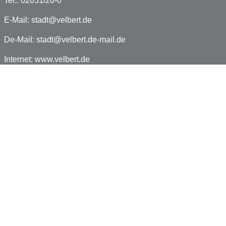
Tel.: 02051/26-0
E-Mail:
stadt@velbert.de
De-Mail:
stadt@velbert.de-mail.de
Internet:
www.velbert.de
Facebook:
www.facebook.com/velbert.de
Impressum
Datenschutz