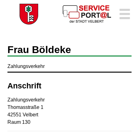
Zum Header
Zum Hauptinhalt
Zum Footer
Zum Hauptinhalt springen
Frau Böldeke
Zahlungsverkehr
Anschrift
Zahlungsverkehr
Thomasstraße
1
42551
Velbert
Raum 130