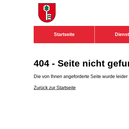
Zum Header
Zum Hauptinhalt
Zum Footer
Zum Hauptinhalt springen
Startseite
Dienst
404 - Seite nicht gef
Die von Ihnen angeforderte Seite wurde leider
Zurück zur Startseite