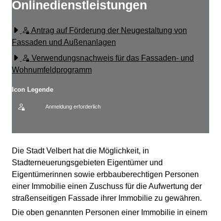
Onlinedienstleistungen
Antrag auf Förderung der Neugestaltung von
Fassaden und Außenanlagen
Verwendungsnachweis für das Fassaden- und
Wohnumfeldprogramm
Icon Legende
Anmeldung erforderlich
Sprung zur den Onlinedienstleistungen
Beschreibung
Die Stadt Velbert hat die Möglichkeit, in
Stadterneuerungsgebieten Eigentümer und
Eigentümerinnen sowie erbbauberechtigen Personen
einer Immobilie einen Zuschuss für die Aufwertung der
straßenseitigen Fassade ihrer Immobilie zu gewähren.
Die oben genannten Personen einer Immobilie in einem