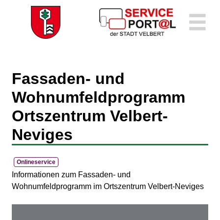
Zum Header
Zum Hauptinhalt
Zum Footer
Zum Hauptinhalt springen
Fassaden- und
Wohnumfeldprogramm
Ortszentrum Velbert-
Neviges
Onlineservice
Kurzbeschreibung
Informationen zum Fassaden- und
Wohnumfeldprogramm im Ortszentrum Velbert-Neviges