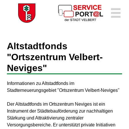
Zum Header
Zum Hauptinhalt
Zum Footer
Zum Hauptinhalt springen
Altstadtfonds
"Ortszentrum Velbert-
Neviges"
Kurzbeschreibung
Informationen zu Altstadtfonds im
Stadterneuerungsgebiet "Ortszentrum Velbert-Neviges"
Beschreibung
Der Altstadtfonds im Ortszentrum Neviges ist ein
Instrument der Städtebauförderung zur nachhaltigen
Stärkung und Attraktivierung zentraler
Versorgungsbereiche. Er unterstützt private Initiativen