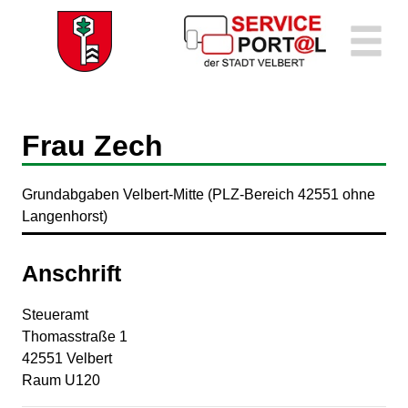
Zum Header
Zum Hauptinhalt
Zum Footer
Zum Hauptinhalt springen
Frau Zech
Grundabgaben Velbert-Mitte (PLZ-Bereich 42551 ohne
Langenhorst)
Anschrift
Steueramt
Thomasstraße
1
42551
Velbert
Raum U120