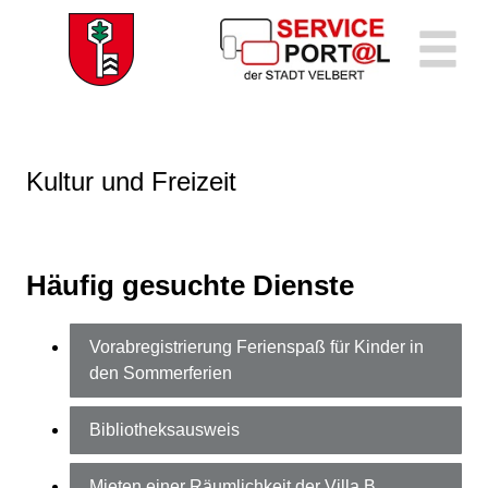
Zum Header
Zum Hauptinhalt
Zum Footer
Zum Hauptinhalt springen
Kultur und Freizeit
Häufig gesuchte Dienste
Vorabregistrierung Ferienspaß für Kinder in
den Sommerferien
Bibliotheksausweis
Mieten einer Räumlichkeit der Villa B