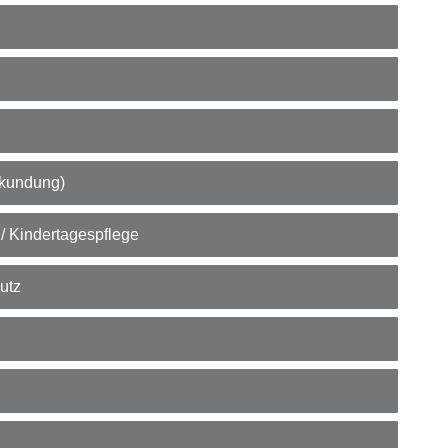
rkundung)
 / Kindertagespflege
utz