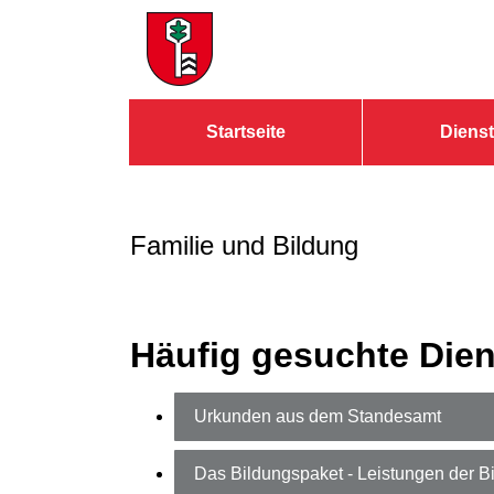
Zum Header
Zum Hauptinhalt
Zum Footer
Zum Hauptinhalt springen
Startseite
Dienst
Familie und Bildung
Häufig gesuchte Dien
Urkunden aus dem Standesamt
Das Bildungspaket - Leistungen der B