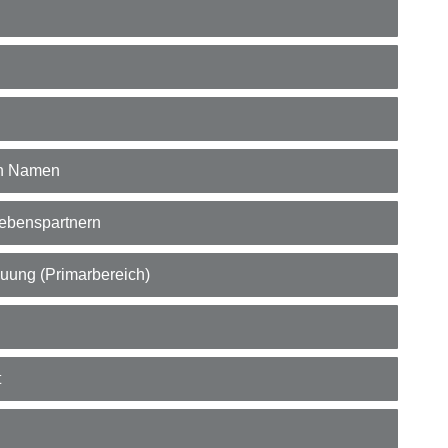
on Namen
ebenspartnern
euung (Primarbereich)
t